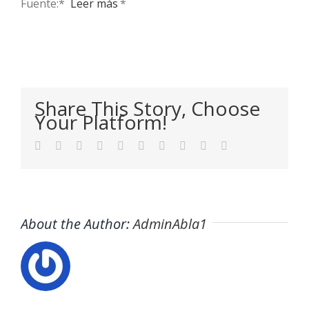
Fuente:* ​
Leer más
*
Share This Story, Choose
Your Platform!
Facebook
Twitter
LinkedIn
Reddit
WhatsApp
Tumblr
Pinterest
Vk
Xing
Email
About the Author:
AdminAbla1