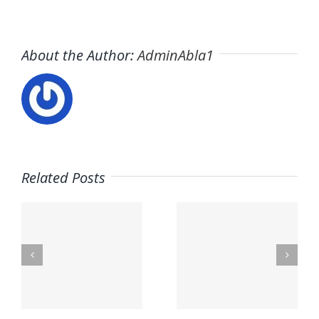
About the Author:
AdminAbla1
Related Posts
Trabaja
s
en ITAFE ·
Trabaja
Frigoristas
con
y
nosotros ·
a
electricistas
PARQUE