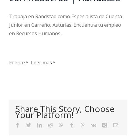
Trabaja en Randstad como Especialista de Cuenta
Junior en Carreño, Asturias. Encuentra tu empleo
en Recursos Humanos.
Fuente:* ​
Leer más
*
Share This Story, Choose
Your Platform!
Facebook
Twitter
LinkedIn
Reddit
WhatsApp
Tumblr
Pinterest
Vk
Xing
Email