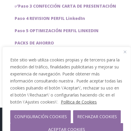
✅Paso 3 CONFECCIÓN CARTA DE PRESENTACIÓN
Paso 4 REVISION PERFIL LinkedIn
Paso 5 OPTIMIZACIÓN PERFIL LINKEDIN
PACKS DE AHORRO
JOBAI, ASISTENTE DE IA PARA BUSCAR EMPLEO
Este sitio web utiliza cookies propias y de terceros para la
medición del tráfico, finalidades publicitarias y mejorar su
Servicios especiales
experiencia de navegación. Puede obtener más
información consultando nuestra . Puede aceptar todas las
cookies pulsando el botón \'Aceptar\', rechazar su uso en
el botón \'Rechazar\' o configurarlas haciendo clic en el
botón \'Ajustes cookies\'.
Política de Cookies
CONFIGURACIÓN COOKIES
RECHAZAR COOKIES
Copyright 2012 - 2026 |
Facebook
Phone
ACEPTAR COOKIES