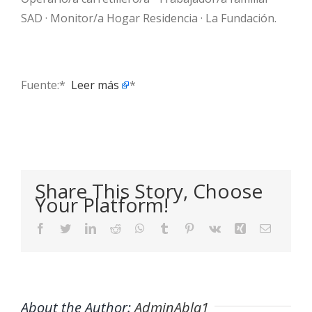
SAD · Monitor/a Hogar Residencia · La Fundación.
Fuente:* ​
Leer más
*
Share This Story, Choose
Your Platform!
Facebook
Twitter
LinkedIn
Reddit
WhatsApp
Tumblr
Pinterest
Vk
Xing
Email
About the Author:
AdminAbla1