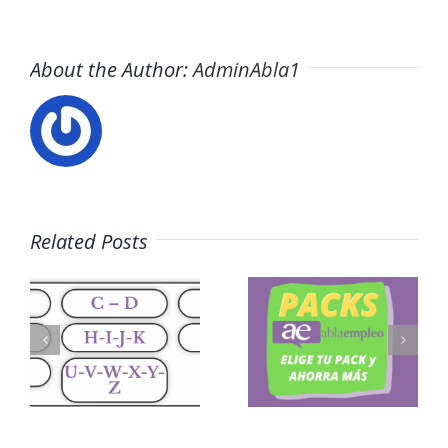
About the Author:
AdminAbla1
Related Posts
e
La misión
Testimoni
de
eos
ablaempleo