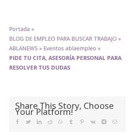
Portada
»
BLOG DE EMPLEO PARA BUSCAR TRABAJO
»
ABLANEWS
»
Eventos ablaempleo
»
PIDE TU CITA, ASESORÍA PERSONAL PARA
RESOLVER TUS DUDAS
Share This Story, Choose
Your Platform!
Facebook
Twitter
LinkedIn
Reddit
WhatsApp
Tumblr
Pinterest
Vk
Xing
Email