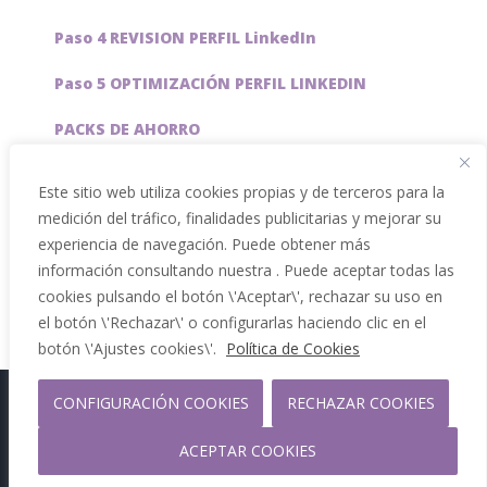
Paso 4 REVISION PERFIL LinkedIn
Paso 5 OPTIMIZACIÓN PERFIL LINKEDIN
PACKS DE AHORRO
JOBAI, ASISTENTE DE IA PARA BUSCAR EMPLEO
Este sitio web utiliza cookies propias y de terceros para la
medición del tráfico, finalidades publicitarias y mejorar su
Servicios especiales
experiencia de navegación. Puede obtener más
información consultando nuestra . Puede aceptar todas las
cookies pulsando el botón \'Aceptar\', rechazar su uso en
el botón \'Rechazar\' o configurarlas haciendo clic en el
botón \'Ajustes cookies\'.
Política de Cookies
CONFIGURACIÓN COOKIES
RECHAZAR COOKIES
Copyright 2012 - 2026 |
Facebook
Phone
ACEPTAR COOKIES