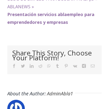
ABLANEWS
»
Presentación servicios ablaempleo para
emprendedores y empresas
Share This Story, Choose
Your Platform!
Facebook
Twitter
LinkedIn
Reddit
WhatsApp
Tumblr
Pinterest
Vk
Xing
Email
About the Author:
AdminAbla1