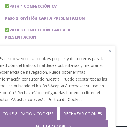
Paso 1 CONFECCIÓN CV
Paso 2 Revisión CARTA PRESENTACIÓN
Paso 3 CONFECCIÓN CARTA DE
PRESENTACIÓN
Paso 4 REVISION PERFIL LinkedIn
Este sitio web utiliza cookies propias y de terceros para la
Paso 5 OPTIMIZACIÓN PERFIL LINKEDIN
medición del tráfico, finalidades publicitarias y mejorar su
experiencia de navegación. Puede obtener más
PACKS DE AHORRO
información consultando nuestra . Puede aceptar todas las
JOBAI, ASISTENTE DE IA PARA BUSCAR EMPLEO
cookies pulsando el botón \'Aceptar\', rechazar su uso en
el botón \'Rechazar\' o configurarlas haciendo clic en el
Servicios especiales
botón \'Ajustes cookies\'.
Política de Cookies
CONFIGURACIÓN COOKIES
RECHAZAR COOKIES
ACEPTAR COOKIES