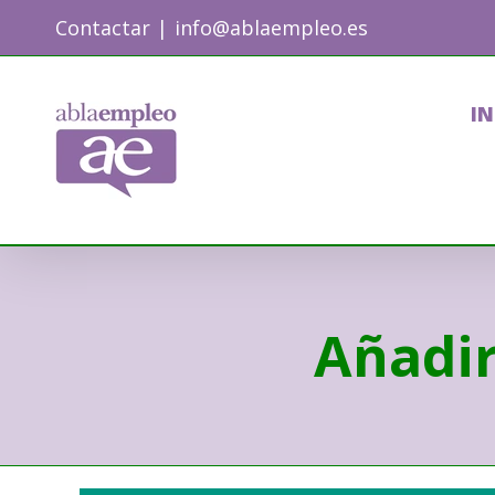
Skip
Contactar
|
info@ablaempleo.es
to
content
IN
Añadir