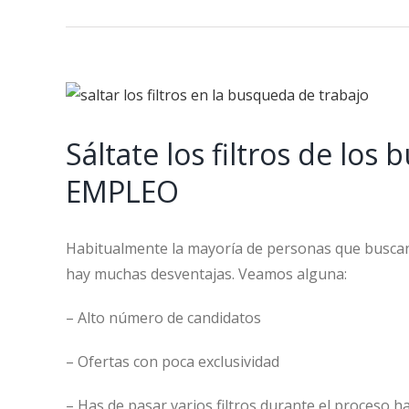
View
Larger
Sáltate los filtros de l
Image
EMPLEO
Habitualmente la mayoría de personas que buscan 
hay muchas desventajas. Veamos alguna:
– Alto número de candidatos
– Ofertas con poca exclusividad
– Has de pasar varios filtros durante el proceso ha