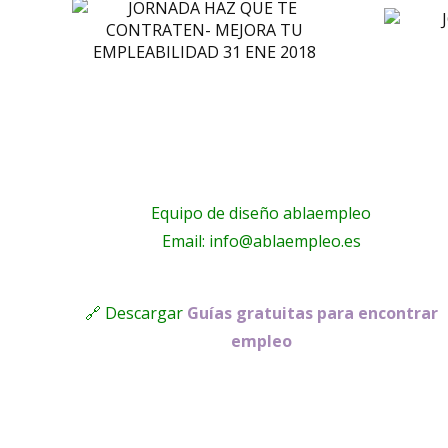
JORNADA
N-
MEJORA TU
U
EMPLEABILIDAD
DAD
18
Equipo de diseño ablaempleo
Email: info@ablaempleo.es
🔗 Descargar
Guías gratuitas para encontrar
empleo