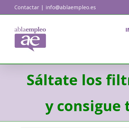
Skip
Contactar
|
info@ablaempleo.es
to
content
I
Sáltate los fi
y consigue