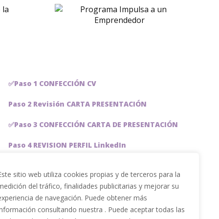
ama
 a un
dedor
✅Paso 1 CONFECCIÓN CV
Paso 2 Revisión CARTA PRESENTACIÓN
✅Paso 3 CONFECCIÓN CARTA DE PRESENTACIÓN
Paso 4 REVISION PERFIL LinkedIn
Paso 5 OPTIMIZACIÓN PERFIL LINKEDIN
Este sitio web utiliza cookies propias y de terceros para la
medición del tráfico, finalidades publicitarias y mejorar su
PACKS DE AHORRO
experiencia de navegación. Puede obtener más
JOBAI, ASISTENTE DE IA PARA BUSCAR EMPLEO
información consultando nuestra . Puede aceptar todas las