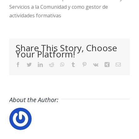
Servicios a la Comunidad y como gestor de
actividades formativas
Share This Story, Choose
Your Platform!
Facebook
Twitter
LinkedIn
Reddit
WhatsApp
Tumblr
Pinterest
Vk
Xing
Email
About the Author: