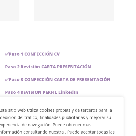
s en
honda
id)
✅Paso 1 CONFECCIÓN CV
Paso 2 Revisión CARTA PRESENTACIÓN
✅Paso 3 CONFECCIÓN CARTA DE PRESENTACIÓN
Paso 4 REVISION PERFIL LinkedIn
Paso 5 OPTIMIZACIÓN PERFIL LINKEDIN
Este sitio web utiliza cookies propias y de terceros para la
medición del tráfico, finalidades publicitarias y mejorar su
PACKS DE AHORRO
experiencia de navegación. Puede obtener más
JOBAI, ASISTENTE DE IA PARA BUSCAR EMPLEO
información consultando nuestra . Puede aceptar todas las