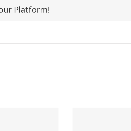
our Platform!
Buscador de
Tecnico 
convocatorias
Administ
de empleo
de Rec