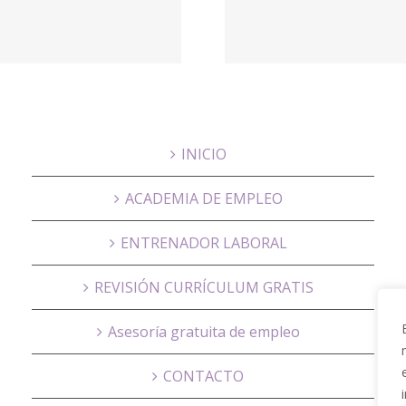
público –
Humano
Empleo –
Majada
Empleo y Becas
(Madr
– Inicio
INICIO
ACADEMIA DE EMPLEO
ENTRENADOR LABORAL
REVISIÓN CURRÍCULUM GRATIS
Asesoría gratuita de empleo
CONTACTO