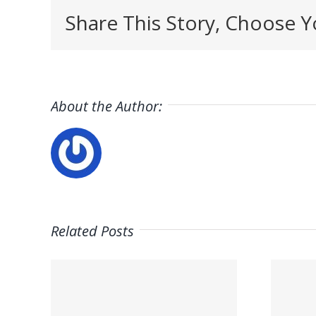
Share This Story, Choose Y
About the Author:
Related Posts
#empleo
nto
#trabajo
 de
#madrid