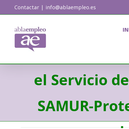
Skip
Contactar
|
info@ablaempleo.es
to
content
IN
Técnico/a Auxi
el Servicio d
SAMUR-Protec