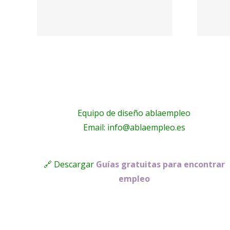
ca
#colegio
a el
#administracion
| Colejobs.es –
…
LinkedIn
Equipo de diseño ablaempleo
Email: info@ablaempleo.es
🔗 Descargar
Guías gratuitas para encontrar
empleo