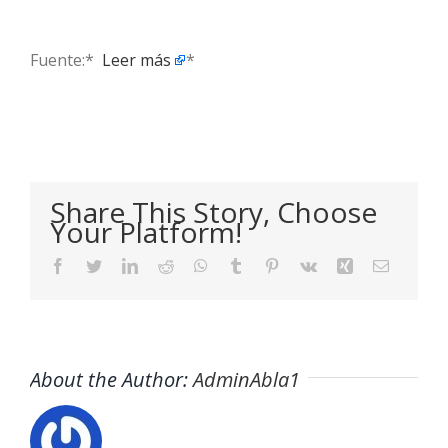
Fuente:* ​
Leer más
*
Share This Story, Choose
Your Platform!
Facebook
Twitter
LinkedIn
Reddit
WhatsApp
Tumblr
Pinterest
Vk
Xing
Email
About the Author:
AdminAbla1