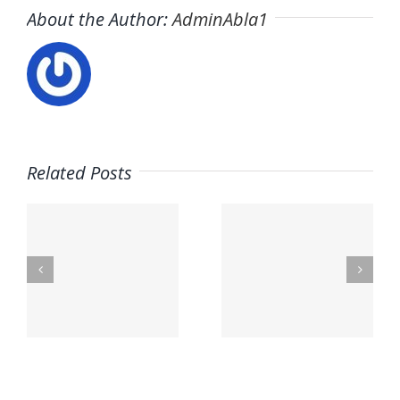
About the Author:
AdminAbla1
Related Posts
Trabaja
·
Trabaja
con
as
con
nosotros
nosotros ·
– NUBRA,
tas
PARQUE
Educació