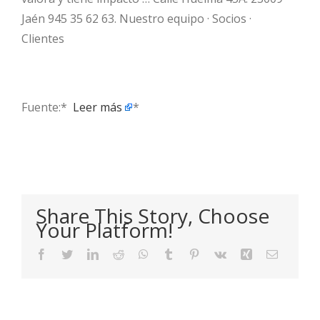
Jaén 945 35 62 63. Nuestro equipo · Socios ·
Clientes
Fuente:* ​
Leer más
*
Share This Story, Choose
Your Platform!
Facebook
Twitter
LinkedIn
Reddit
WhatsApp
Tumblr
Pinterest
Vk
Xing
Email