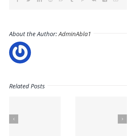
About the Author:
AdminAbla1
Related Posts
nal
Mega Fun
Contacto
lex.org
General
– Aceites