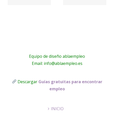
Riera
La Masía
s
les
Equipo de diseño ablaempleo
Email: info@ablaempleo.es
Descargar
Guías gratuitas para encontrar
empleo
INICIO