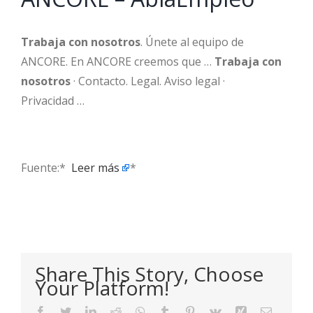
Trabaja con nosotros
. Únete al equipo de
ANCORE. En ANCORE creemos que …
Trabaja con
nosotros
· Contacto. Legal. Aviso legal ·
Privacidad …
Fuente:* ​
Leer más
*
Share This Story, Choose
Your Platform!
Facebook
Twitter
LinkedIn
Reddit
WhatsApp
Tumblr
Pinterest
Vk
Xing
Email