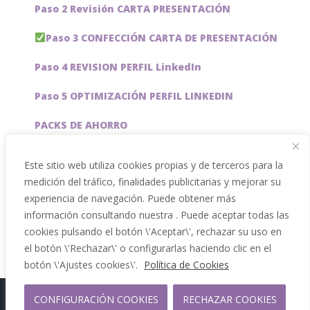
Paso 2 Revisión CARTA PRESENTACIÓN
Paso 3 CONFECCIÓN CARTA DE PRESENTACIÓN
Paso 4 REVISION PERFIL LinkedIn
Paso 5 OPTIMIZACIÓN PERFIL LINKEDIN
PACKS DE AHORRO
JOBAI, ASISTENTE DE IA PARA BUSCAR EMPLEO
Este sitio web utiliza cookies propias y de terceros para la
medición del tráfico, finalidades publicitarias y mejorar su
Servicios especiales
experiencia de navegación. Puede obtener más
información consultando nuestra . Puede aceptar todas las
cookies pulsando el botón \'Aceptar\', rechazar su uso en
el botón \'Rechazar\' o configurarlas haciendo clic en el
botón \'Ajustes cookies\'.
Política de Cookies
CONFIGURACIÓN COOKIES
RECHAZAR COOKIES
Copyright 2012 - 2026 |