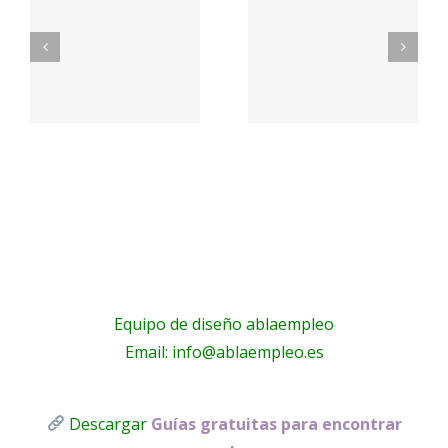
d
con
de
nosotros
empleo
sto
– Toldos
Total
Lucas
Telecom
s
Equipo de diseño ablaempleo
Email: info@ablaempleo.es
Descargar
Guías gratuitas para encontrar