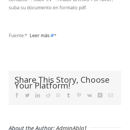
suba su documento en formato pdf.
Fuente:* ​
Leer más
*
Share This Story, Choose
Your Platform!
Facebook
Twitter
LinkedIn
Reddit
WhatsApp
Tumblr
Pinterest
Vk
Xing
Email
About the Author:
AdminAbla1