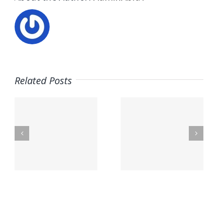
Related Posts
Contacte
n
con
Contacto
nosotros
– Aceites
– Óptica
La Masía
Principal