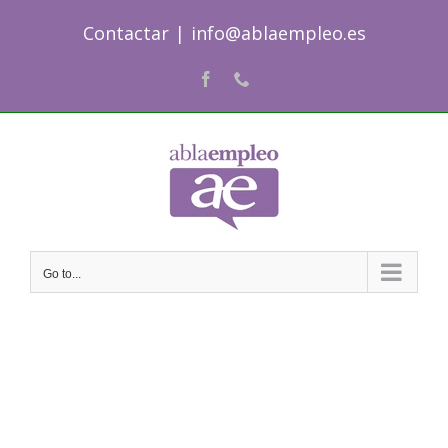
Skip
Contactar
|
info@ablaempleo.es
to
content
Facebook
Phone
Go to...