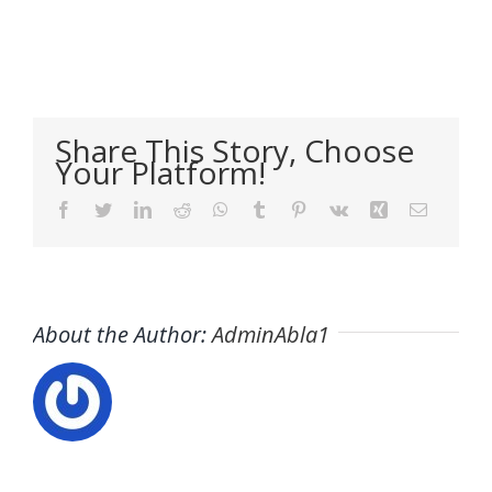
Share This Story, Choose
Your Platform!
Facebook
Twitter
LinkedIn
Reddit
WhatsApp
Tumblr
Pinterest
Vk
Xing
Email
About the Author:
AdminAbla1