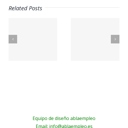
Related Posts
nal
Mega Fun
Contacto
lex.org
General
– Aceites
Riera
La Masía
s
les
Equipo de diseño ablaempleo
Email: info@ablaempleo.es