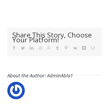
Share This Story, Choose
Your Platform!
Facebook
Twitter
LinkedIn
Reddit
WhatsApp
Tumblr
Pinterest
Vk
Xing
Email
About the Author:
AdminAbla1