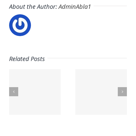
About the Author:
AdminAbla1
Related Posts
Trabaja
con
Usuario –
nosotros
s
El Horno
– UCAM
Student
anet
Housing