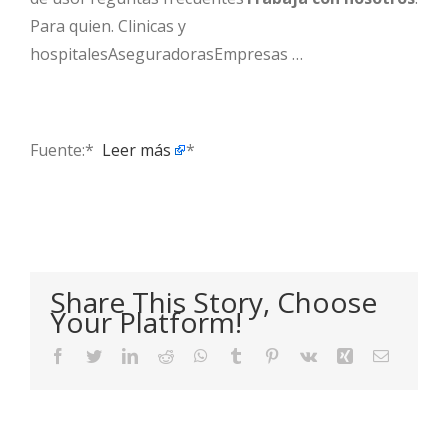
Para quien. Clinicas y
hospitalesAseguradorasEmpresas …
Fuente:* ​
Leer más
*
Share This Story, Choose
Your Platform!
Facebook
Twitter
LinkedIn
Reddit
WhatsApp
Tumblr
Pinterest
Vk
Xing
Email