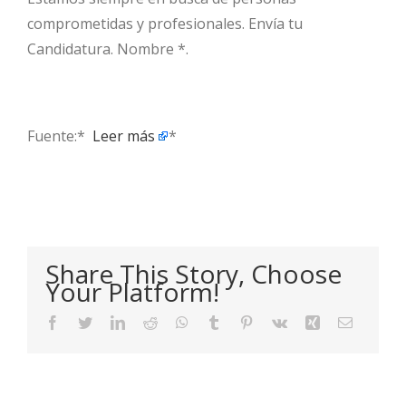
comprometidas y profesionales. Envía tu
Candidatura. Nombre *.
Fuente:* ​
Leer más
*
Share This Story, Choose
Your Platform!
Facebook
Twitter
LinkedIn
Reddit
WhatsApp
Tumblr
Pinterest
Vk
Xing
Email