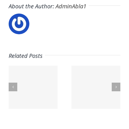
About the Author:
AdminAbla1
Related Posts
Contacte
n
Contacto
con
– Aceites
nosotros
La Masía
– Óptica
Principal