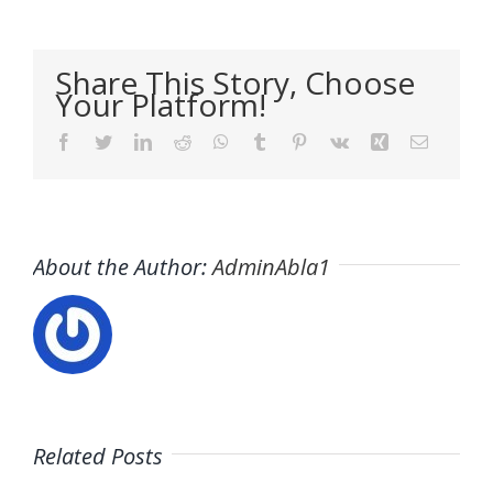
Share This Story, Choose
Your Platform!
Facebook
Twitter
LinkedIn
Reddit
WhatsApp
Tumblr
Pinterest
Vk
Xing
Email
About the Author:
AdminAbla1
Related Posts