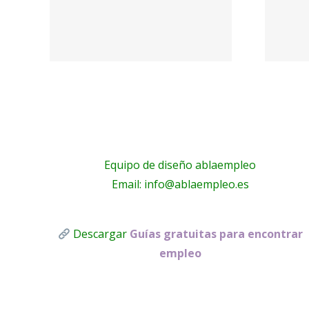
Nosotros:
ctra
Empleo – Mario
o
Pilato
Equipo de diseño ablaempleo
Email: info@ablaempleo.es
Descargar
Guías gratuitas para encontrar
empleo