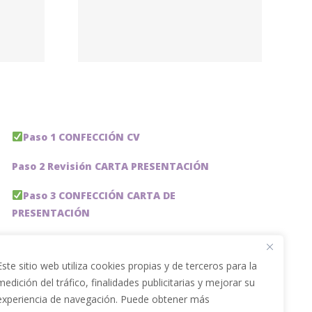
os –
udent
ing
Paso 1 CONFECCIÓN CV
Paso 2 Revisión CARTA PRESENTACIÓN
Paso 3 CONFECCIÓN CARTA DE
PRESENTACIÓN
Paso 4 REVISION PERFIL LinkedIn
Este sitio web utiliza cookies propias y de terceros para la
Paso 5 OPTIMIZACIÓN PERFIL LINKEDIN
medición del tráfico, finalidades publicitarias y mejorar su
experiencia de navegación. Puede obtener más
PACKS DE AHORRO