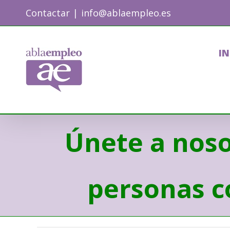
Skip
Contactar
|
info@ablaempleo.es
to
content
IN
Únete a noso
personas c