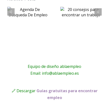
consejos
escribir
para
un correo
a
encontrar
electróni
un
empresari
trabajo
eficaz
Equipo de diseño ablaempleo
Email: info@ablaempleo.es
🔗 Descargar
Guías gratuitas para encontrar
empleo