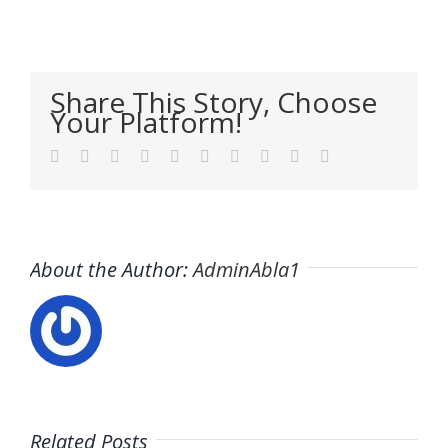
Share This Story, Choose
Your Platform!
Facebook
Twitter
LinkedIn
Reddit
WhatsApp
Tumblr
Pinterest
Vk
Xing
Email
About the Author:
AdminAbla1
20
Cómo
Related Posts