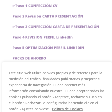
✅Paso 1 CONFECCIÓN CV
Paso 2 Revisión CARTA PRESENTACIÓN
✅Paso 3 CONFECCIÓN CARTA DE PRESENTACIÓN
Paso 4 REVISION PERFIL LinkedIn
Paso 5 OPTIMIZACIÓN PERFIL LINKEDIN
PACKS DE AHORRO
JOBAI, ASISTENTE DE IA PARA BUSCAR EMPLEO
Este sitio web utiliza cookies propias y de terceros para la
medición del tráfico, finalidades publicitarias y mejorar su
Servicios especiales
experiencia de navegación. Puede obtener más
información consultando nuestra . Puede aceptar todas las
cookies pulsando el botón \'Aceptar\', rechazar su uso en
el botón \'Rechazar\' o configurarlas haciendo clic en el
botón \'Ajustes cookies\'.
Política de Cookies