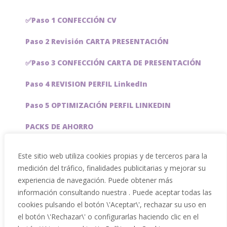
✅Paso 1 CONFECCIÓN CV
Paso 2 Revisión CARTA PRESENTACIÓN
✅Paso 3 CONFECCIÓN CARTA DE PRESENTACIÓN
Paso 4 REVISION PERFIL LinkedIn
Paso 5 OPTIMIZACIÓN PERFIL LINKEDIN
PACKS DE AHORRO
JOBAI, ASISTENTE DE IA PARA BUSCAR EMPLEO
Este sitio web utiliza cookies propias y de terceros para la
medición del tráfico, finalidades publicitarias y mejorar su
Servicios especiales
experiencia de navegación. Puede obtener más
información consultando nuestra . Puede aceptar todas las
cookies pulsando el botón \'Aceptar\', rechazar su uso en
el botón \'Rechazar\' o configurarlas haciendo clic en el