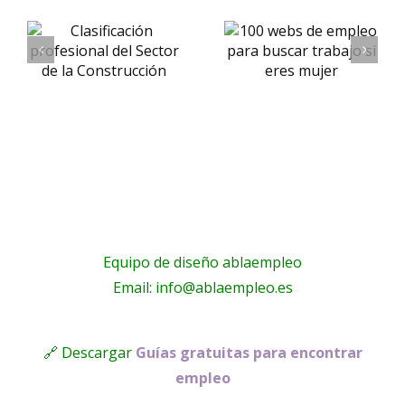
Eres
nal
empleo
mujer,
para
busca
e
buscar
trabajo
trabajo si
para ti
ción
eres
mujer
Equipo de diseño ablaempleo
Email: info@ablaempleo.es
🔗 Descargar
Guías gratuitas para encontrar
empleo