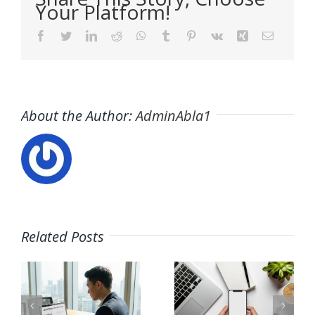
Your Platform!
Facebook
Twitter
LinkedIn
Reddit
WhatsApp
Tumblr
Pinterest
Vk
Xing
Email
About the Author:
AdminAbla1
r
Related Posts
¿Cómo
Agenda
protege
int
De
Google