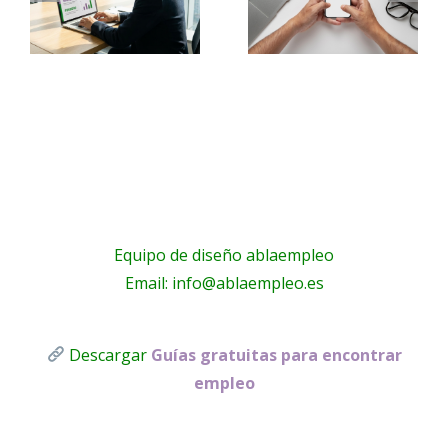
Búsqueda
mi
ción
De
privacida
a
Empleo
y mi
a
informaci
Equipo de diseño ablaempleo
Email: info@ablaempleo.es
Descargar
Guías gratuitas para encontrar
empleo