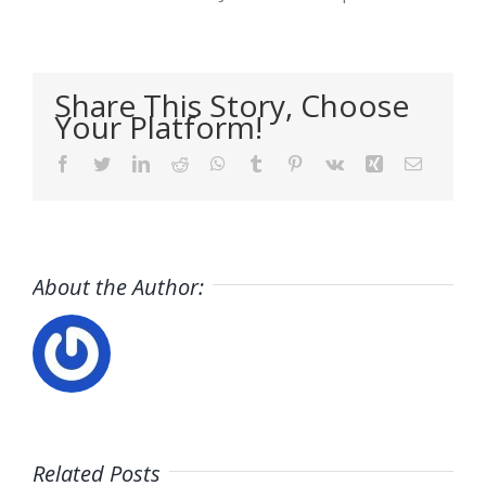
Share This Story, Choose
Your Platform!
Facebook
Twitter
LinkedIn
Reddit
WhatsApp
Tumblr
Pinterest
Vk
Xing
Email
About the Author:
100 webs
Related Posts