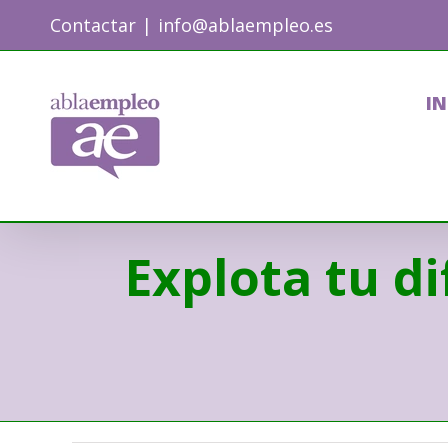
Skip
Contactar
|
info@ablaempleo.es
to
content
IN
Explota tu d