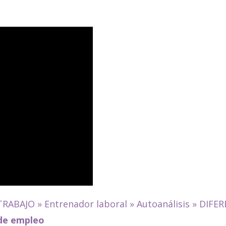
TRABAJO
»
Entrenador laboral
»
Autoanálisis
»
DIFER
 de empleo