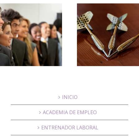
Paso 4-
Planificar tu
Canal
objetivo con un
DIFEREN
plan de acción
y ESTRA
para buscar
DE AC
trabajo
INICIO
ACADEMIA DE EMPLEO
ENTRENADOR LABORAL