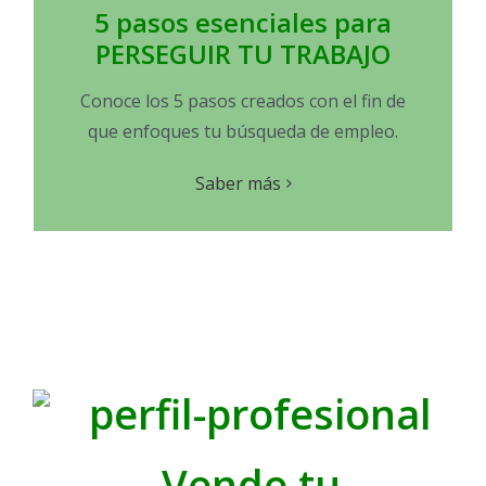
5 pasos esenciales para
PERSEGUIR TU TRABAJO
Conoce los 5 pasos creados con el fin de
que enfoques tu búsqueda de empleo.
Saber más
Vende tu