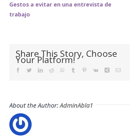
Gestos a evitar en una entrevista de
trabajo
Share This Story, Choose
Your Platform!
Facebook
Twitter
LinkedIn
Reddit
WhatsApp
Tumblr
Pinterest
Vk
Xing
Email
About the Author:
AdminAbla1
Cómo