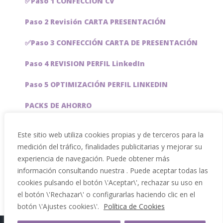
✅Paso 1 CONFECCIÓN CV
Paso 2 Revisión CARTA PRESENTACIÓN
✅Paso 3 CONFECCIÓN CARTA DE PRESENTACIÓN
Paso 4 REVISION PERFIL LinkedIn
Paso 5 OPTIMIZACIÓN PERFIL LINKEDIN
PACKS DE AHORRO
JOBAI, ASISTENTE DE IA PARA BUSCAR EMPLEO
Este sitio web utiliza cookies propias y de terceros para la
medición del tráfico, finalidades publicitarias y mejorar su
Servicios especiales
experiencia de navegación. Puede obtener más
información consultando nuestra . Puede aceptar todas las
cookies pulsando el botón \'Aceptar\', rechazar su uso en
el botón \'Rechazar\' o configurarlas haciendo clic en el
botón \'Ajustes cookies\'.
Política de Cookies