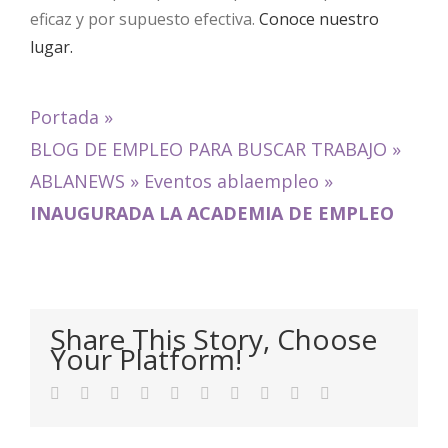
eficaz y por supuesto efectiva.
Conoce nuestro
lugar.
Portada
»
BLOG DE EMPLEO PARA BUSCAR TRABAJO
»
ABLANEWS
»
Eventos ablaempleo
»
INAUGURADA LA ACADEMIA DE EMPLEO
Share This Story, Choose
Your Platform!
Facebook
Twitter
LinkedIn
Reddit
WhatsApp
Tumblr
Pinterest
Vk
Xing
Email