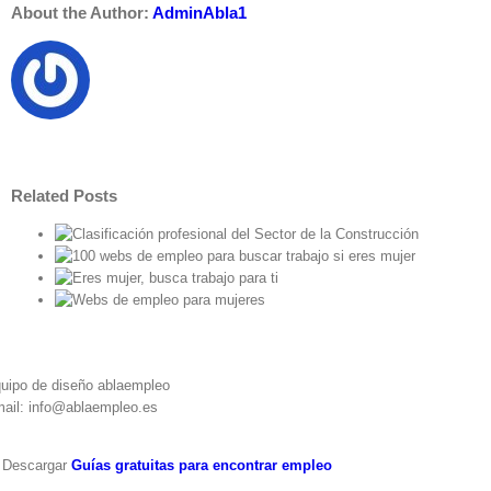
About the Author:
AdminAbla1
Related Posts
la
 si
abajo
ara
uipo de diseño ablaempleo
ail: info@ablaempleo.es
 Descargar
Guías gratuitas para encontrar empleo