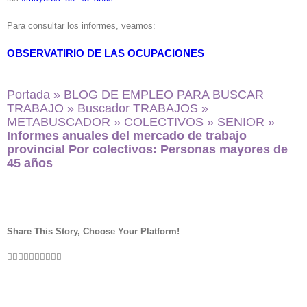
Para consultar los informes, veamos:
OBSERVATIRIO DE LAS OCUPACIONES
Portada
»
BLOG DE EMPLEO PARA BUSCAR
TRABAJO
»
Buscador TRABAJOS
»
METABUSCADOR
»
COLECTIVOS
»
SENIOR
»
Informes anuales del mercado de trabajo
provincial Por colectivos: Personas mayores de
45 años
Share This Story, Choose Your Platform!
Facebook
Twitter
LinkedIn
Reddit
WhatsApp
Tumblr
Pinterest
Vk
Xing
Email