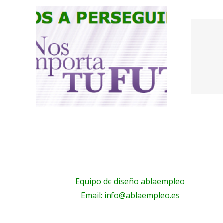
o
5
RA
Sara Bertomeu
E
N
AL
Equipo de diseño ablaempleo
Email: info@ablaempleo.es