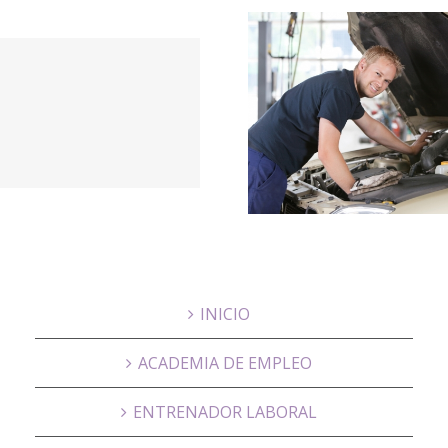
¿Cómo
Aspect
venderte para
cuidar d
encontrar un
la entre
trabajo?
INICIO
ACADEMIA DE EMPLEO
ENTRENADOR LABORAL