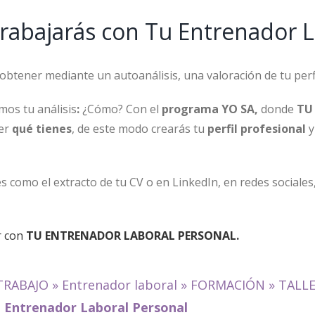
rabajarás con Tu Entrenador L
btener mediante un autoanálisis, una valoración de tu perf
mos tu análisis
:
¿Cómo? Con el
programa YO SA,
donde
TU
ner
qué tienes
, de este modo crearás tu
perfil profesional
y
es como el extracto de tu CV o en LinkedIn, en redes sociale
r con
TU ENTRENADOR LABORAL PERSONAL.
TRABAJO
»
Entrenador laboral
»
FORMACIÓN
»
TALL
u Entrenador Laboral Personal