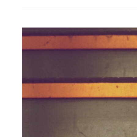
View
Larger
Image