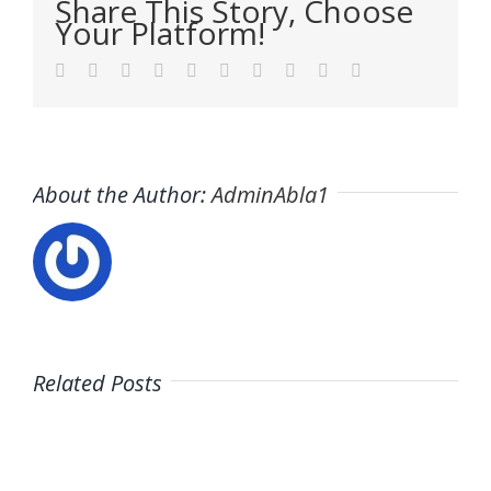
Share This Story, Choose
Your Platform!
Facebook
Twitter
LinkedIn
Reddit
WhatsApp
Tumblr
Pinterest
Vk
Xing
Email
About the Author:
AdminAbla1
Related Posts