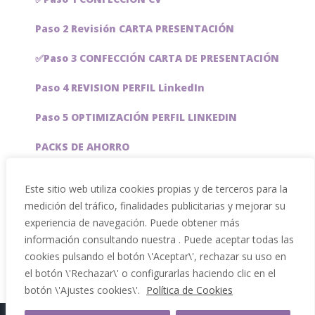
Paso 2 Revisión CARTA PRESENTACIÓN
✅Paso 3 CONFECCIÓN CARTA DE PRESENTACIÓN
Paso 4 REVISION PERFIL LinkedIn
Paso 5 OPTIMIZACIÓN PERFIL LINKEDIN
PACKS DE AHORRO
JOBAI, ASISTENTE DE IA PARA BUSCAR EMPLEO
Este sitio web utiliza cookies propias y de terceros para la
medición del tráfico, finalidades publicitarias y mejorar su
Servicios especiales
experiencia de navegación. Puede obtener más
información consultando nuestra . Puede aceptar todas las
cookies pulsando el botón \'Aceptar\', rechazar su uso en
el botón \'Rechazar\' o configurarlas haciendo clic en el
botón \'Ajustes cookies\'.
Política de Cookies