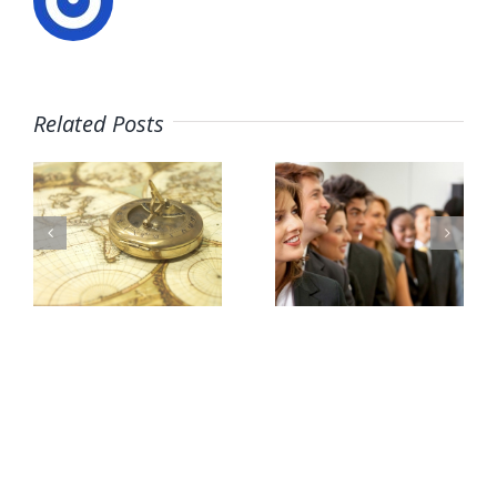
¿Cómo
Related Posts
20
doy un
consejos
giro a mi
para
carrera
encontrar
profesion
un
5 pasos a
trabajo
tener en
cuenta