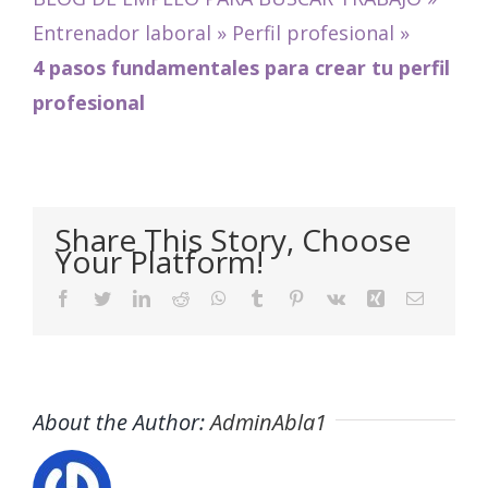
Entrenador laboral
»
Perfil profesional
»
4 pasos fundamentales para crear tu perfil
profesional
Share This Story, Choose
Your Platform!
Facebook
Twitter
LinkedIn
Reddit
WhatsApp
Tumblr
Pinterest
Vk
Xing
Email
About the Author:
AdminAbla1