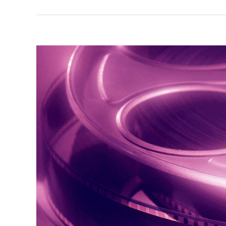
View
Larger
Image