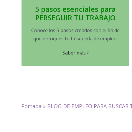
5 pasos esenciales para
PERSEGUIR TU TRABAJO
Conoce los 5 pasos creados con el fin de
que enfoques tu búsqueda de empleo.
Saber más
Portada
»
BLOG DE EMPLEO PARA BUSCAR 