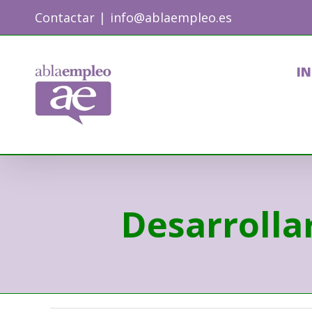
Skip
Contactar
|
info@ablaempleo.es
to
content
IN
Desarrollar