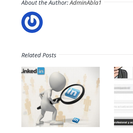
About the Author:
AdminAbla1
Related Posts
Claves para un
tu
perfil
scas
profesional en
Linkedin