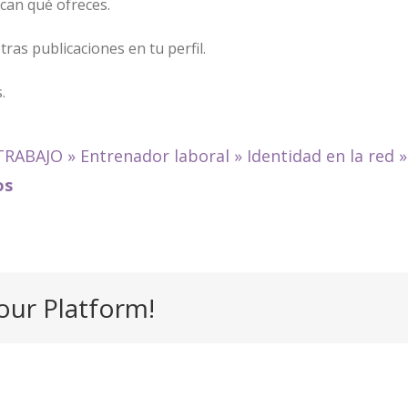
ican qué ofreces.
ras publicaciones en tu perfil.
.
TRABAJO
»
Entrenador laboral
»
Identidad en la red
os
our Platform!