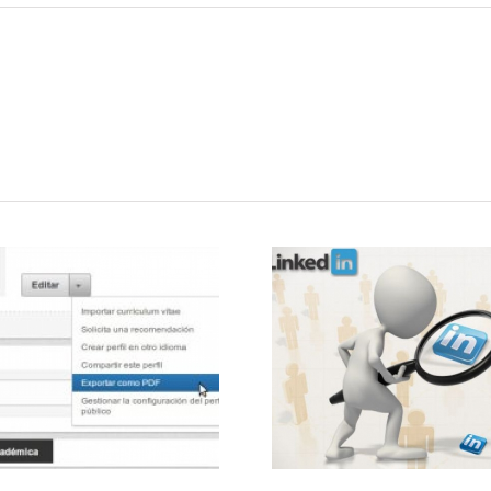
Pasos para
5 consej
aplicar SEO a un
crear un 
perfil de
profesio
Linkedin
Linke