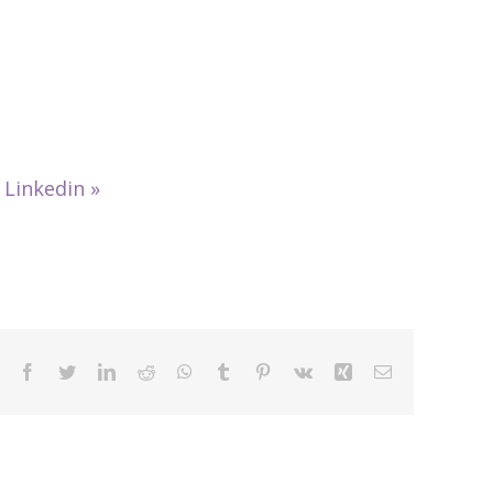
»
Linkedin
»
Facebook
Twitter
LinkedIn
Reddit
WhatsApp
Tumblr
Pinterest
Vk
Xing
Email