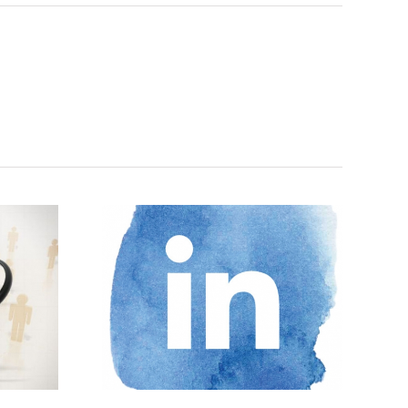
os para
perfil
nal en
dIn