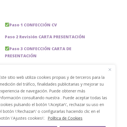
Paso 1 CONFECCIÓN CV
Paso 2 Revisión CARTA PRESENTACIÓN
Paso 3 CONFECCIÓN CARTA DE
PRESENTACIÓN
Paso 4 REVISION PERFIL LinkedIn
Este sitio web utiliza cookies propias y de terceros para la
Paso 5 OPTIMIZACIÓN PERFIL LINKEDIN
medición del tráfico, finalidades publicitarias y mejorar su
experiencia de navegación. Puede obtener más
PACKS DE AHORRO
información consultando nuestra . Puede aceptar todas las
JOBAI, ASISTENTE DE IA PARA BUSCAR EMPLEO
cookies pulsando el botón \'Aceptar\', rechazar su uso en
el botón \'Rechazar\' o configurarlas haciendo clic en el
Servicios especiales
botón \'Ajustes cookies\'.
Política de Cookies