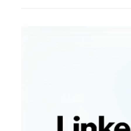
View
Larger
Image