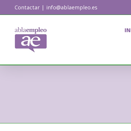
Skip
Contactar
|
info@ablaempleo.es
to
content
IN