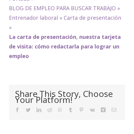
BLOG DE EMPLEO PARA BUSCAR TRABAJO
»
Entrenador laboral
»
Carta de presentación
»
La carta de presentación, nuestra tarjeta
de visita: cómo redactarla para lograr un
empleo
Share This Story, Choose
Your Platform!
Facebook
Twitter
LinkedIn
Reddit
WhatsApp
Tumblr
Pinterest
Vk
Xing
Email