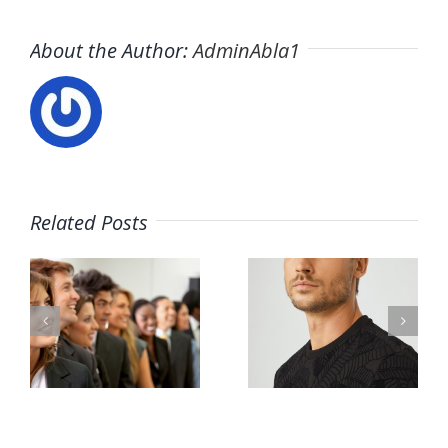
About the Author:
AdminAbla1
El
Related Posts
autoanálisis
como
s
base para
Canal de
una
r
AUTOANÁL
búsqueda
de