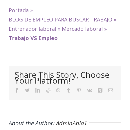
Portada
»
BLOG DE EMPLEO PARA BUSCAR TRABAJO
»
Entrenador laboral
»
Mercado laboral
»
Trabajo VS Empleo
Share This Story, Choose
Your Platform!
Facebook
Twitter
LinkedIn
Reddit
WhatsApp
Tumblr
Pinterest
Vk
Xing
Email
About the Author:
AdminAbla1